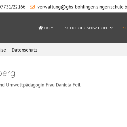
07731/22166
verwaltung@ghs-bohlingen.singen.schule.
HOME
SCHULORGANISATION
S
ise
Datenschutz
berg
und Umweltpädagogin Frau Daniela Feil.